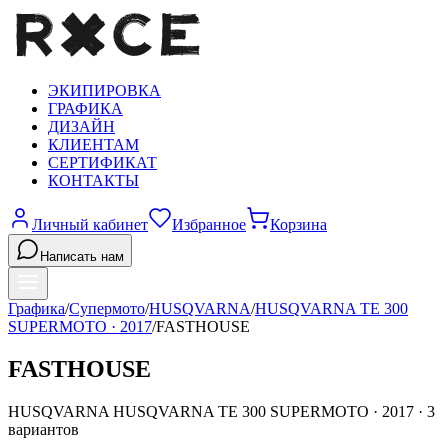
ЭКИПИРОВКА
ГРАФИКА
ДИЗАЙН
КЛИЕНТАМ
СЕРТИФИКАТ
КОНТАКТЫ
Личный кабинет
Избранное
Корзина
Написать нам
Графика
/
Супермото
/
HUSQVARNA
/
HUSQVARNA TE 300
SUPERMOTO
·
2017
/
FASTHOUSE
FASTHOUSE
HUSQVARNA
HUSQVARNA TE 300 SUPERMOTO
·
2017
·
3
вариантов