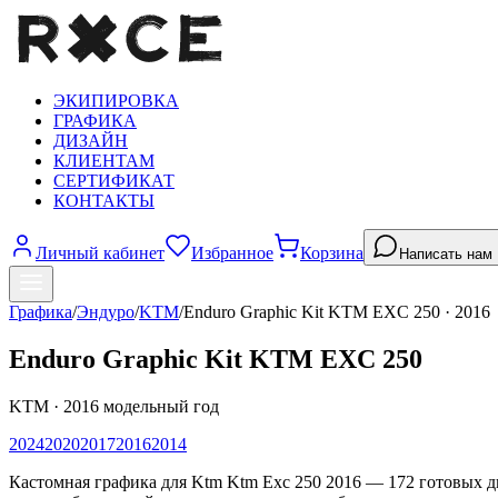
ЭКИПИРОВКА
ГРАФИКА
ДИЗАЙН
КЛИЕНТАМ
СЕРТИФИКАТ
КОНТАКТЫ
Личный кабинет
Избранное
Корзина
Написать нам
Графика
/
Эндуро
/
KTM
/
Enduro Graphic Kit KTM EXC 250
·
2016
Enduro Graphic Kit KTM EXC 250
KTM
·
2016
модельный год
2024
2020
2017
2016
2014
Кастомная графика для Ktm Ktm Exc 250 2016 — 172 готовых 