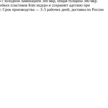
р с холодной ламинацией 300 мкр, общая толщина 380 мкр.
ибких пластиков Ktm эндуро и сохраняет адгезию при
. Срок производства — 3–5 рабочих дней, доставка по России