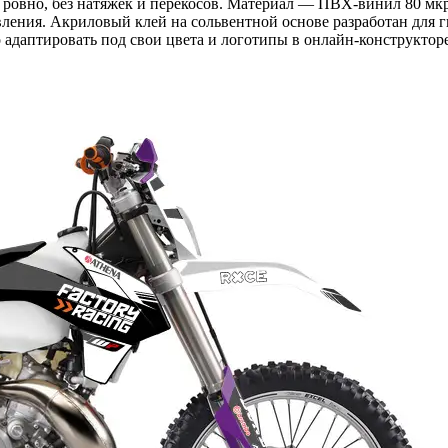
я ровно, без натяжек и перекосов. Материал — ПВХ-винил 80 мк
вления. Акриловый клей на сольвентной основе разработан для г
адаптировать под свои цвета и логотипы в онлайн-конструкторе