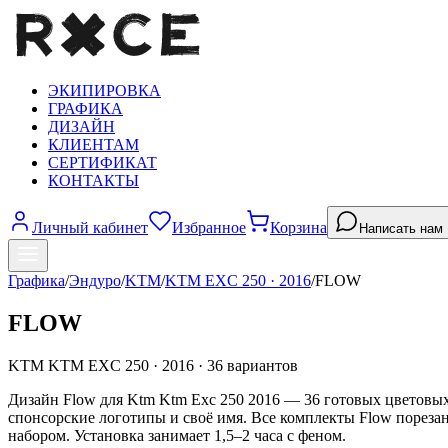
ЭКИПИРОВКА
ГРАФИКА
ДИЗАЙН
КЛИЕНТАМ
СЕРТИФИКАТ
КОНТАКТЫ
Личный кабинет
Избранное
Корзина
Написать нам
Графика
/
Эндуро
/
KTM
/
KTM EXC 250
·
2016
/
FLOW
FLOW
KTM
KTM EXC 250
·
2016
·
36
вариантов
Дизайн Flow для Ktm Ktm Exc 250 2016 — 36 готовых цветовых 
спонсорские логотипы и своё имя. Все комплекты Flow пореза
набором. Установка занимает 1,5–2 часа с феном.