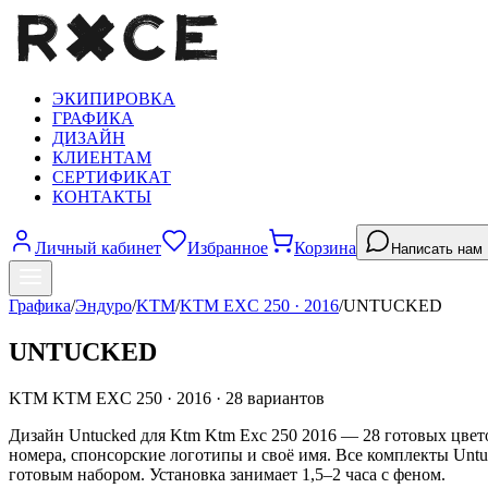
ЭКИПИРОВКА
ГРАФИКА
ДИЗАЙН
КЛИЕНТАМ
СЕРТИФИКАТ
КОНТАКТЫ
Личный кабинет
Избранное
Корзина
Написать нам
Графика
/
Эндуро
/
KTM
/
KTM EXC 250
·
2016
/
UNTUCKED
UNTUCKED
KTM
KTM EXC 250
·
2016
·
28
вариантов
Дизайн Untucked для Ktm Ktm Exc 250 2016 — 28 готовых цвето
номера, спонсорские логотипы и своё имя. Все комплекты Unt
готовым набором. Установка занимает 1,5–2 часа с феном.