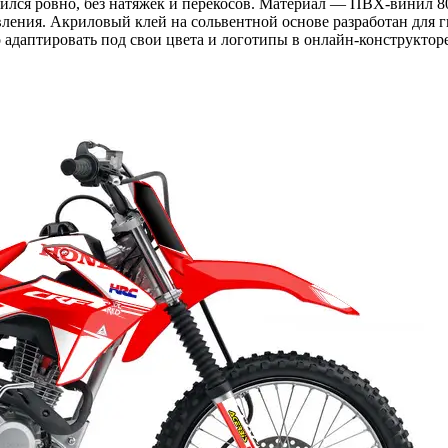
дился ровно, без натяжек и перекосов. Материал — ПВХ-винил 8
вления. Акриловый клей на сольвентной основе разработан для 
адаптировать под свои цвета и логотипы в онлайн-конструкторе