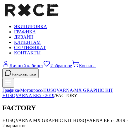
ЭКИПИРОВКА
ГРАФИКА
ДИЗАЙН
КЛИЕНТАМ
СЕРТИФИКАТ
КОНТАКТЫ
Личный кабинет
Избранное
Корзина
Написать нам
Графика
/
Мотокросс
/
HUSQVARNA
/
MX GRAPHIC KIT
HUSQVARNA EE5
·
2019
/
FACTORY
FACTORY
HUSQVARNA
MX GRAPHIC KIT HUSQVARNA EE5
·
2019
·
2
вариантов