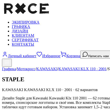
ЭКИПИРОВКА
ГРАФИКА
ДИЗАЙН
КЛИЕНТАМ
СЕРТИФИКАТ
КОНТАКТЫ
Личный кабинет
Избранное
Корзина
Написать нам
Графика
/
Мотокросс
/
KAWASAKI
/
KAWASAKI KLX 110
·
2001
/
S
STAPLE
KAWASAKI
KAWASAKI KLX 110
·
2001
·
62
вариантов
Дизайн Staple для Kawasaki Kawasaki Klx 110 2001 — 62 готов
номера, спонсорские логотипы и своё имя. Все комплекты Sta
таблички идут готовым набором. Установка занимает 1,5–2 часа