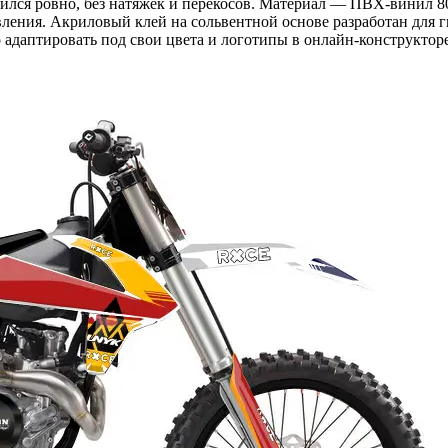
дился ровно, без натяжек и перекосов. Материал — ПВХ-винил 8
вления. Акриловый клей на сольвентной основе разработан для 
адаптировать под свои цвета и логотипы в онлайн-конструкторе