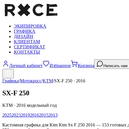
ЭКИПИРОВКА
ГРАФИКА
ДИЗАЙН
КЛИЕНТАМ
СЕРТИФИКАТ
КОНТАКТЫ
Личный кабинет
Избранное
Корзина
Написать нам
Графика
/
Мотокросс
/
KTM
/
SX-F 250
·
2016
SX-F 250
KTM
·
2016
модельный год
2025
2023
2019
2016
2015
2013
Кастомная графика для Ktm Ktm Sx F 250 2016 — 153 готовых