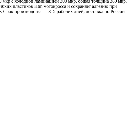
0 мкр с холодной ламинацией 300 мкр, общая толщина 380 мкр.
гибких пластиков Ktm мотокросса и сохраняет адгезию при
. Срок производства — 3–5 рабочих дней, доставка по России