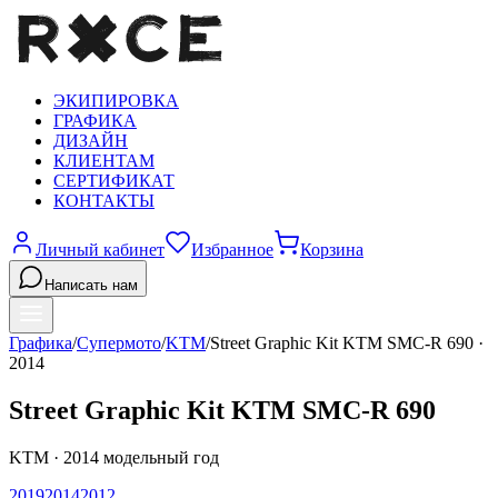
ЭКИПИРОВКА
ГРАФИКА
ДИЗАЙН
КЛИЕНТАМ
СЕРТИФИКАТ
КОНТАКТЫ
Личный кабинет
Избранное
Корзина
Написать нам
Графика
/
Супермото
/
KTM
/
Street Graphic Kit KTM SMC-R 690
·
2014
Street Graphic Kit KTM SMC-R 690
KTM
·
2014
модельный год
2019
2014
2012