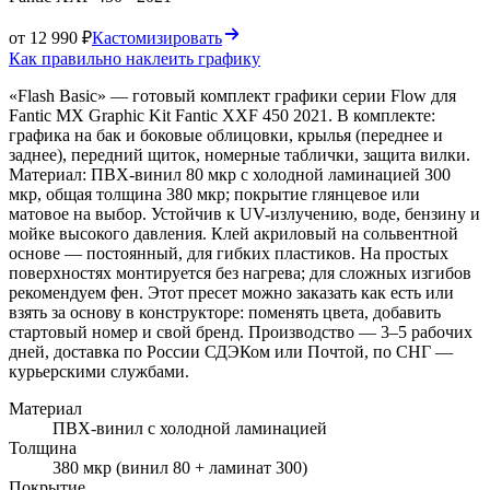
от 12 990 ₽
Кастомизировать
Как правильно наклеить графику
«Flash Basic» — готовый комплект графики серии Flow для
Fantic MX Graphic Kit Fantic XXF 450 2021. В комплекте:
графика на бак и боковые облицовки, крылья (переднее и
заднее), передний щиток, номерные таблички, защита вилки.
Материал: ПВХ-винил 80 мкр с холодной ламинацией 300
мкр, общая толщина 380 мкр; покрытие глянцевое или
матовое на выбор. Устойчив к UV-излучению, воде, бензину и
мойке высокого давления. Клей акриловый на сольвентной
основе — постоянный, для гибких пластиков. На простых
поверхностях монтируется без нагрева; для сложных изгибов
рекомендуем фен. Этот пресет можно заказать как есть или
взять за основу в конструкторе: поменять цвета, добавить
стартовый номер и свой бренд. Производство — 3–5 рабочих
дней, доставка по России СДЭКом или Почтой, по СНГ —
курьерскими службами.
Материал
ПВХ-винил с холодной ламинацией
Толщина
380 мкр (винил 80 + ламинат 300)
Покрытие