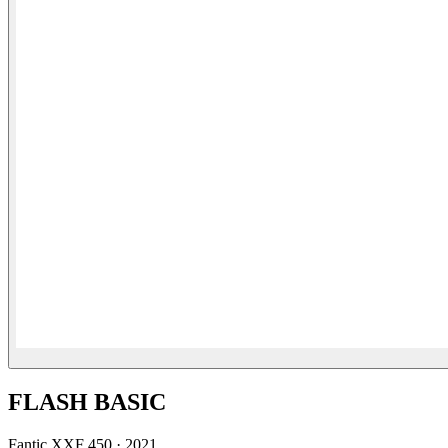
FLASH BASIC
Fantic
XXF 450
·
2021